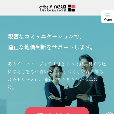
親密なコミュニケーションで、
適正な地価判断をサポートします。
あのイーハトーヴォのすきとおった風、夏でも底
に冷たさをもつ青いそら、 うつくしい森で飾ら
れたモリーオ市、郊外のぎらぎらひかる草の
波。