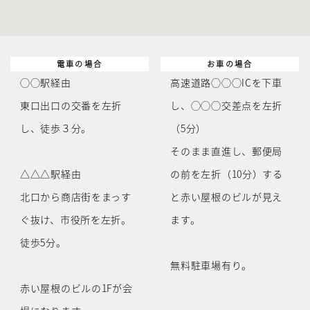
電車の場合
お車の場合
◯◯駅経由
高速道路◯◯◯ICを下車
東口出口の交番を左折
し、◯◯◯交差点を左折
し、徒歩３分。
（5分）
そのまま直進し、郵便局
△△△駅経由
の前を左折（10分）する
北口から商店街をまっす
と赤い屋根のビルが見え
ぐ抜け、市役所を左折。
ます。
徒歩5分。
無料駐車場有り。
赤い屋根のビルの1Fが会