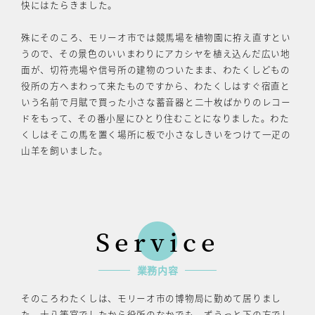
快にはたらきました。
殊にそのころ、モリーオ市では競馬場を植物園に拵え直すとい
うので、その景色のいいまわりにアカシヤを植え込んだ広い地
面が、切符売場や信号所の建物のついたまま、わたくしどもの
役所の方へまわって来たものですから、わたくしはすぐ宿直と
いう名前で月賦で買った小さな蓄音器と二十枚ばかりのレコー
ドをもって、その番小屋にひとり住むことになりました。わた
くしはそこの馬を置く場所に板で小さなしきいをつけて一疋の
山羊を飼いました。
Service
業務内容
そのころわたくしは、モリーオ市の博物局に勤めて居りまし
た。十八等官でしたから役所のなかでも、ずうっと下の方でし