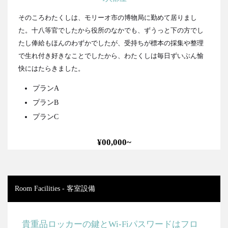
そのころわたくしは、モリーオ市の博物局に勤めて居りまし
た。十八等官でしたから役所のなかでも、ずうっと下の方でし
たし俸給もほんのわずかでしたが、受持ちが標本の採集や整理
で生れ付き好きなことでしたから、わたくしは毎日ずいぶん愉
快にはたらきました。
プランA
プランB
プランC
¥00,000~
Room Facilities - 客室設備
貴重品ロッカーの鍵とWi-Fiパスワードはフロ