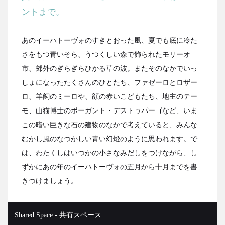
ントまで。
あのイーハトーヴォのすきとおった風、夏でも底に冷た
さをもつ青いそら、うつくしい森で飾られたモリーオ
市、郊外のぎらぎらひかる草の波。またそのなかでいっ
しょになったたくさんのひとたち、ファゼーロとロザー
ロ、羊飼のミーロや、顔の赤いこどもたち、地主のテー
モ、山猫博士のボーガント・デストゥパーゴなど、いま
この暗い巨きな石の建物のなかで考えていると、みんな
むかし風のなつかしい青い幻燈のように思われます。で
は、わたくしはいつかの小さなみだしをつけながら、し
ずかにあの年のイーハトーヴォの五月から十月までを書
きつけましょう。
Shared Space - 共有スペース