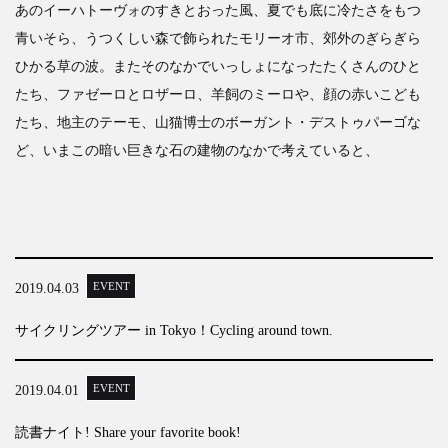
あのイーハトーヴォのすきとおった風、夏でも底に冷たさをもつ
青いそら、うつくしい森で飾られたモリーオ市、郊外のぎらぎら
ひかる草の波。またそのなかでいっしょになったたくさんのひと
たち、ファゼーロとロザーロ、羊飼のミーロや、顔の赤いこども
たち、地主のテーモ、山猫博士のボーガント・デストゥパーゴな
ど、いまこの暗い巨きな石の建物のなかで考えていると、
EVENT
2019.04.03
サイクリングツアー in Tokyo！Cycling around town.
EVENT
2019.04.01
読書ナイト! Share your favorite book!