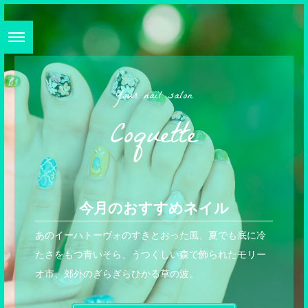
Your nail salon
Coquette
今月のおすすめネイル
あのイーハトーヴォのすきとおった風、夏でも底に冷
たさをもつ青いそら、うつくしい森で飾られたモリー
オ市、郊外のぎらぎらひかる草の波。