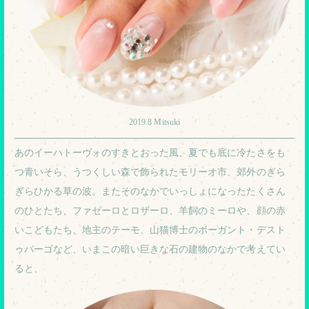
2019.8 Mitsuki
あのイーハトーヴォのすきとおった風、夏でも底に冷たさをも
つ青いそら、うつくしい森で飾られたモリーオ市、郊外のぎら
ぎらひかる草の波。またそのなかでいっしょになったたくさん
のひとたち、ファゼーロとロザーロ、羊飼のミーロや、顔の赤
いこどもたち、地主のテーモ、山猫博士のボーガント・デスト
ゥパーゴなど、いまこの暗い巨きな石の建物のなかで考えてい
ると、