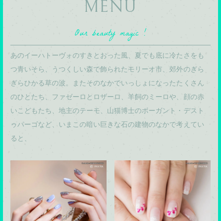
MENU
Our beauty magic !
あのイーハトーヴォのすきとおった風、夏でも底に冷たさをも
つ青いそら、うつくしい森で飾られたモリーオ市、郊外のぎら
ぎらひかる草の波。またそのなかでいっしょになったたくさん
のひとたち、ファゼーロとロザーロ、羊飼のミーロや、顔の赤
いこどもたち、地主のテーモ、山猫博士のボーガント・デスト
ゥパーゴなど、いまこの暗い巨きな石の建物のなかで考えてい
ると、