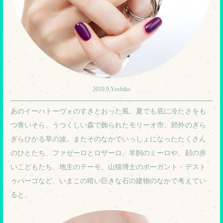
2019.9 Yoshiko
あのイーハトーヴォのすきとおった風、夏でも底に冷たさをも
つ青いそら、うつくしい森で飾られたモリーオ市、郊外のぎら
ぎらひかる草の波。またそのなかでいっしょになったたくさん
のひとたち、ファゼーロとロザーロ、羊飼のミーロや、顔の赤
いこどもたち、地主のテーモ、山猫博士のボーガント・デスト
ゥパーゴなど、いまこの暗い巨きな石の建物のなかで考えてい
ると、