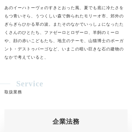
あのイーハトーヴォのすきとおった風、夏でも底に冷たさを
もつ青いそら、うつくしい森で飾られたモリーオ市、郊外の
ぎらぎらひかる草の波。またそのなかでいっしょになったた
くさんのひとたち、ファゼーロとロザーロ、羊飼のミーロ
や、顔の赤いこどもたち、地主のテーモ、山猫博士のボーガ
ント・デストゥパーゴなど、いまこの暗い巨きな石の建物の
なかで考えていると、
Service
取扱業務
企業法務