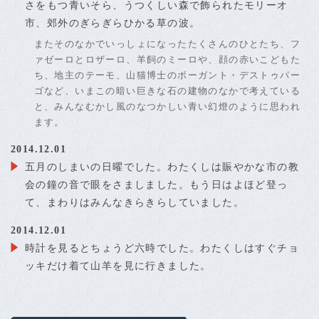
さをもつ青いそら、うつくしい森で飾られたモリーオ
市、郊外のぎらぎらひかる草の波。
またそのなかでいっしょになったたくさんのひとたち、フ
ァゼーロとロザーロ、羊飼のミーロや、顔の赤いこどもた
ち、地主のテーモ、山猫博士のボーガント・デストゥパー
ゴなど、いまこの暗い巨きな石の建物のなかで考えている
と、みんなむかし風のなつかしい青い幻燈のように思われ
ます。
2014.12.01
五月のしまいの日曜でした。わたくしは賑やかな市の教
会の鐘の音で眼をさましました。もう日はよほど登っ
て、まわりはみんなきらきらしていました。
2014.12.01
時計を見るとちょうど六時でした。わたくしはすぐチョ
ッキだけ着て山羊を見に行きました。